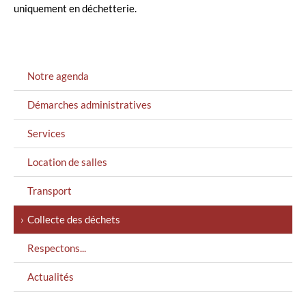
uniquement en déchetterie.
MENU
Notre agenda
GAUCHE
Démarches administratives
Services
Location de salles
Transport
Collecte des déchets
Respectons...
Actualités